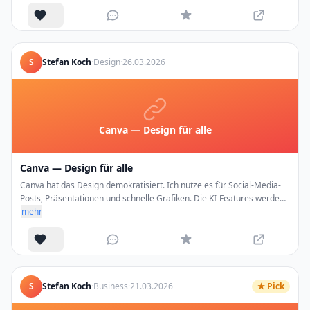
S
Stefan Koch
·
Design
·
26.03.2026
Canva — Design für alle
Canva — Design für alle
Canva hat das Design demokratisiert. Ich nutze es für Social-Media-
Posts, Präsentationen und schnelle Grafiken. Die KI-Features werden
immer besser.
mehr
S
Stefan Koch
·
Business
·
21.03.2026
★ Pick