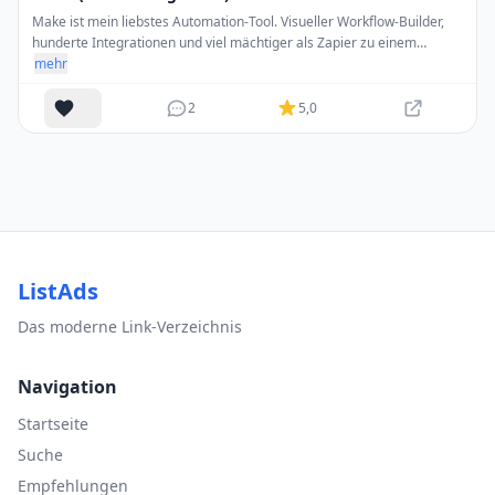
Make ist mein liebstes Automation-Tool. Visueller Workflow-Builder,
hunderte Integrationen und viel mächtiger als Zapier zu einem
Bruchteil des Preises.
mehr
2
5,0
ListAds
Das moderne Link-Verzeichnis
Navigation
Startseite
Suche
Empfehlungen