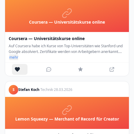
Coursera — Universitätskurse online
Coursera — Universitätskurse online
Auf Coursera habe ich Kurse von Top-Universitäten wie Stanford und
Google absolviert. Zertifikate werden von Arbeitgebern anerkannt.
Viele Kurse kostenlos auditierbar.
mehr
S
Stefan Koch
·
Technik
·
28.03.2026
Lemon Squeezy — Merchant of Record für Creator