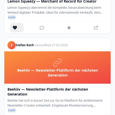
Lemon Squeezy — Merchant of Record für Creator
Lemon Squeezy übernimmt die komplette Steuerabwicklung beim
Verkauf digitaler Produkte. Ideal für internationale Verkäufe. Kein
Steuer-Kopfzerbrechen mehr.
mehr
S
Stefan Koch
·
Gesundheit
·
27.03.2026
Beehiiv — Newsletter-Plattform der nächsten
Generation
Beehiiv — Newsletter-Plattform der nächsten
Generation
Beehiiv hat sich in kurzer Zeit zur Go-to-Plattform für ambitionierte
Newsletter-Creator entwickelt. Eingebaute Monetarisierung,
Empfehlungsprogramm und starke Analytics.
mehr