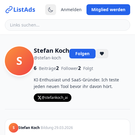
ListAds
Anmelden
Mitglied werden
Stefan Koch
Folgen
S
@stefan-koch
6
2
2
Beiträge
Follower
Folgt
KI-Enthusiast und SaaS-Gründer. Ich teste
jeden neuen Tool bevor ihr davon hört.
@stefankoch_ai
S
Stefan Koch
·
Bildung
·
29.03.2026