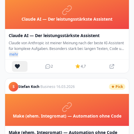
Claude AI — Der leistungsstärkste Assistent
Claude AI — Der leistungsstärkste Assistent
Claude von Anthropic ist meiner Meinung nach der beste KI-Assistent
für komplexe Aufgaben. Besonders stark bei: langen Texten, Code und
analytischen Aufgaben.Claude 3.5 Sonnet ist mein täglicher Begleiter.
mehr
2
4,7
S
Stefan Koch
·
Business
·
16.03.2026
★ Pick
Make (ehem. Integromat) — Automation ohne Code
Make (ehem. Integromat) — Automation ohne Code